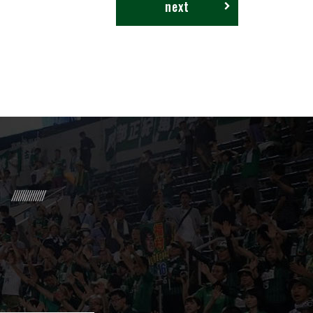
next
R