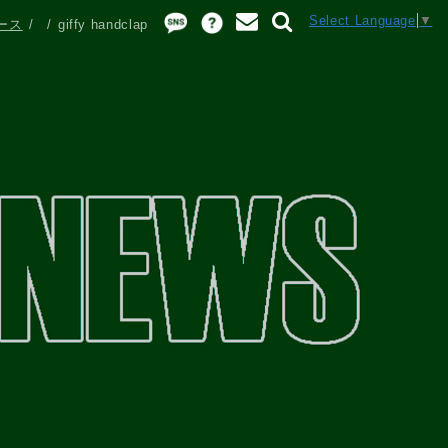
Select Language
▼
ース
giffy handclap