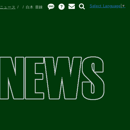
Select Language
▼
ニュース
白木 亜錬