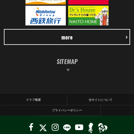
more
SITEMAP
クラブ概要
当サイトについて
プライバシーポリシー