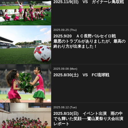
2025.11/9(日) VS ガイナーレ鳥取戦
2025.09.25 (Thu)
2025.9/20 ＡＣ長野パルセイロ戦
最悪のトラブルがありましたが、最高の
終わり方が出来ました！
2025.09.08 (Mon)
2025.8/30(土) VS FC琉球戦
2025.08.12 (Tue)
2025.8/10(日) イベント出演 雨の中
でも輝いた笑顔──鷺山夏祭り大会出演
レポート