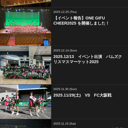
2025.12.25 (Thu)
【イベント報告】ONE GIFU
CHEER2025 を開催しました！
2025.12.14 (Sun)
2025.12/13 イベント出演 バムズク
リスマスマーケット2025
2025.11.30 (Sun)
2025.11/29(土) VS FC大阪戦
2025.11.15 (Sat)