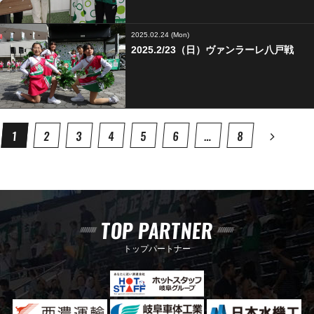
2025.02.24 (Mon)
2025.2/23（日）ヴァンラーレ八戸戦
1
2
3
4
5
6
…
8
TOP PARTNER
トップパートナー