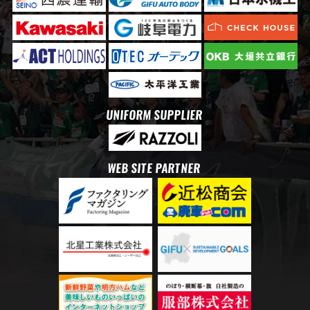
UNIFORM SUPPLIER
WEB SITE PARTNER