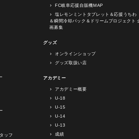
FC岐阜応援自販機MAP
塩レモンミントタブレット＆応援うちわ
＆瞬間冷却パック＆ドリームプロジェクト 
画募集
グッズ
オンラインショップ
グッズ取扱い店
ー
アカデミー
アカデミー概要
U-18
U-15
ー
U-14
U-13
成績
タッフ