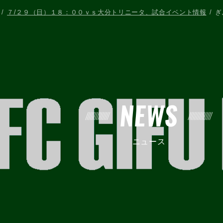
７/２９（日）１８：００ｖｓ大分トリニータ、試合イベント情報
ぎ
NEWS
ニュース