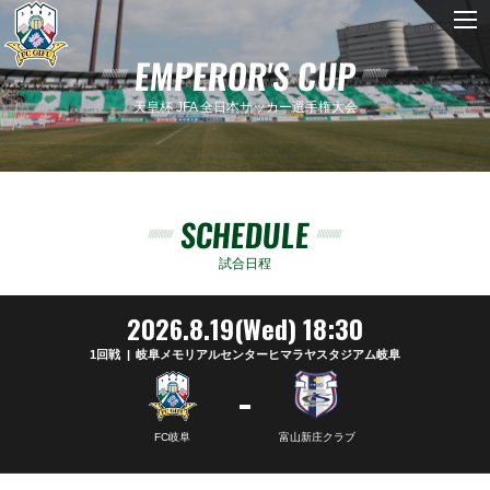
EMPEROR'S CUP
天皇杯 JFA 全日本サッカー選手権大会
SCHEDULE
試合日程
2026.8.19(Wed) 18:30
1回戦
岐阜メモリアルセンターヒマラヤスタジアム岐阜
-
FC岐阜
富山新庄クラブ