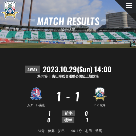
MATCH RESULTS
試合結果
2023.10.29(Sun) 14:00
AWAY
第33節
富山県総合運動公園陸上競技場
-
1
1
カターレ富山
ＦＣ岐阜
1
0
前半
0
1
後半
34分 伊藤 拓巳
90+1分 村田 透馬