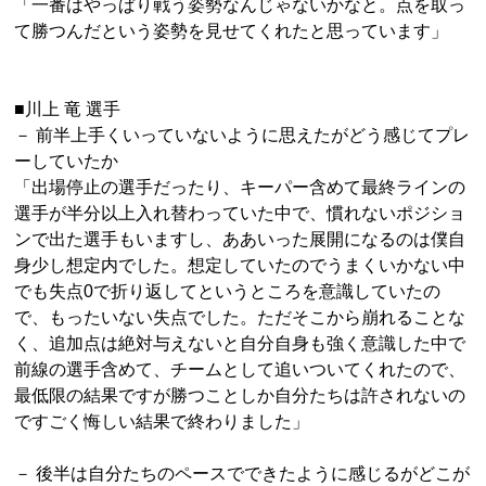
「一番はやっぱり戦う姿勢なんじゃないかなと。点を取っ
て勝つんだという姿勢を見せてくれたと思っています」
■川上 竜 選手
－ 前半上手くいっていないように思えたがどう感じてプレ
ーしていたか
「出場停止の選手だったり、キーパー含めて最終ラインの
選手が半分以上入れ替わっていた中で、慣れないポジショ
ンで出た選手もいますし、ああいった展開になるのは僕自
身少し想定内でした。想定していたのでうまくいかない中
でも失点0で折り返してというところを意識していたの
で、もったいない失点でした。ただそこから崩れることな
く、追加点は絶対与えないと自分自身も強く意識した中で
前線の選手含めて、チームとして追いついてくれたので、
最低限の結果ですが勝つことしか自分たちは許されないの
ですごく悔しい結果で終わりました」
－ 後半は自分たちのペースでできたように感じるがどこが