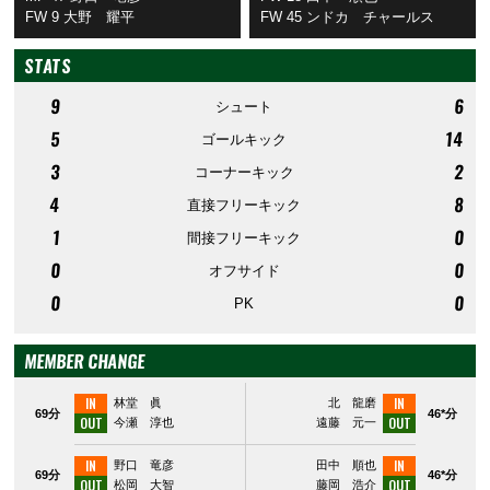
FW 9 大野 耀平
FW 45 ンドカ チャールス
STATS
9
6
シュート
5
14
ゴールキック
3
2
コーナーキック
4
8
直接フリーキック
1
0
間接フリーキック
0
0
オフサイド
0
0
PK
MEMBER CHANGE
IN
IN
林堂 眞
北 龍磨
69分
46*分
OUT
OUT
今瀬 淳也
遠藤 元一
IN
IN
野口 竜彦
田中 順也
69分
46*分
OUT
OUT
松岡 大智
藤岡 浩介