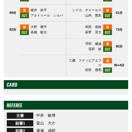
IN
IN
碓井 鉄平
ンドカ チャールス
69分
61分
OUT
OUT
アルトゥール シルバ
山内 寛史
IN
IN
大野 耀平
和田 侑樹
82分
73分
OUT
OUT
高橋 駿太
萩野 滉大
IN
浮田 健誠
82分
OUT
窪田 稜
IN
三國 スティビアエブ
ス
90+4分
OUT
村田 透馬
CARD
REFEREE
中井 敏博
主審
畠山 大介
副審1
廣瀬 成昭
副審2