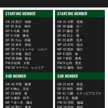
STARTING MEMBER
STARTING MEMBER
GK 21 田川 知樹
GK 31 大野 哲煥
DF 25 安光 将作
DF 39 遠藤 元一
DF 5 今瀬 淳也
DF 17 藤谷 匠
DF 3 大畑 隆也
DF 40 川上 竜
DF 20 大山 武蔵
DF 23 萩野 滉大
MF 16 末木 裕也
MF 10 庄司 悦大
MF 30 アルトゥール シルバ
MF 42 柏木 陽介
MF 32 伊藤 拓巳
MF 8 窪田 稜
FW 39 高橋 駿太
MF 7 村田 透馬
FW 8 松岡 大智
FW 9 山内 寛史
FW 10 マテウス レイリア
FW 11 藤岡 浩介
SUB MEMBER
SUB MEMBER
GK 42 平尾 駿輝
GK 21 松本 拓也
DF 4 神山 京右
DF 25 和田 侑樹
DF 23 林堂 眞
DF 41 三國 スティビアエブス
MF 6 碓井 鉄平
MF 6 北 龍磨
MF 7 佐々木 陽次
FW 15 浮田 健誠
MF 47 野口 竜彦
FW 18 田中 順也