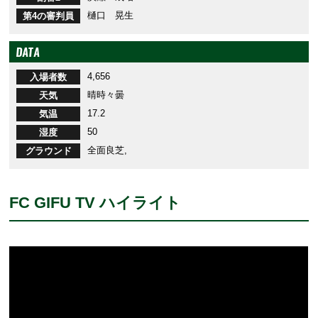
樋口 晃生
第4の審判員
DATA
4,656
入場者数
晴時々曇
天気
17.2
気温
50
湿度
全面良芝,
グラウンド
FC GIFU TV ハイライト