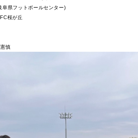
KO (岐阜県フットボールセンター)
 FC桜が丘
 憲慎