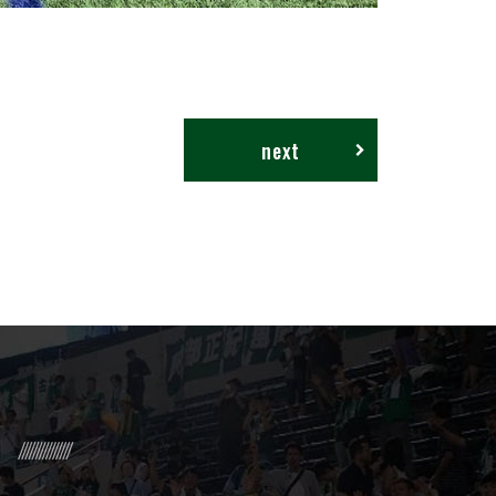
next
R