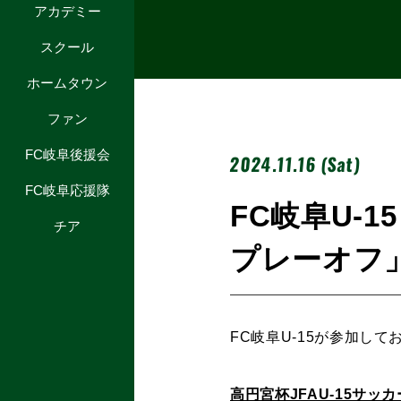
アカデミー
スクール
ホームタウン
ファン
FC岐阜後援会
2024.11.16 (Sat)
FC岐阜応援隊
FC岐阜U-1
チア
プレーオフ
FC岐阜U-15が参加し
高円宮杯JFAU-15サッ