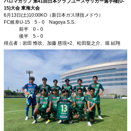
パロマカップ 第41回日本クラブユースサッカー選手権(U-
15)大会 東海大会
6月13日(土)10:00KO（新日本ガス球技メドウ）
FC岐阜U-15 5－0 Nagoya S.S.
前半 0－0
後半 5－0
得点者：岩田 惟吹、加藤 慈現×2、松田龍之介、堀 結翔