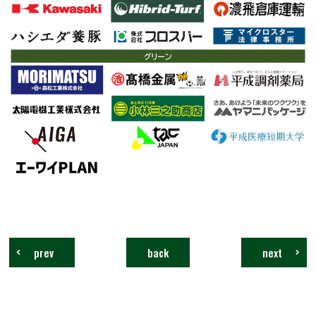
prev
back
next