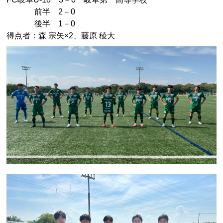
前半 2－0
後半 1－0
得点者：
森 宗矢
×2、
藤原 稜大