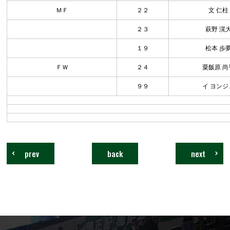
ＭＦ
２２
文 仁柱
２３
萩野 滉
１９
松本 歩
ＦＷ
２４
粟飯原 尚
９９
イ ヨンジ
prev
back
next