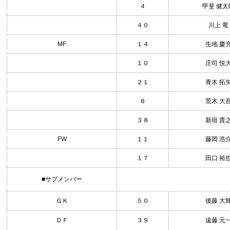
４
甲斐 健太
４０
川上 竜
MF
１４
生地 慶
１０
庄司 悦
２１
青木 拓
８
荒木 大
３８
新垣 貴
FW
１１
藤岡 浩
１７
田口 裕
■サブメンバー
ＧＫ
５０
後藤 大
ＤＦ
３９
遠藤 元