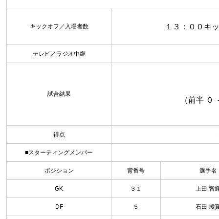
１３：００キッ
キックオフ／入場者数
テレビ／ラジオ中継
試合結果
（前半 ０ 
得点
■スターティングメンバー
ポジション
背番号
選手名
GK
３１
上田 智
DF
５
石田 崚