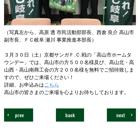
（写真左から、高原 透 市民活動部部長、西倉 良介 高山市
副市長、ＦＣ岐阜 瀬川 事業推進本部長）
３月３０日（土）京都サンガＦ.Ｃ.戦の「高山市ホームタ
ウンデー」では、高山市の方５００名様及び、高山北・高
山西・高山南商工会の方２００名様を無料でご招待致しま
すので、ぜひご来場ください！
詳細、お申込みは
こちら
高山市の皆さまのご来場を心よりお待ちしております。
prev
back
next