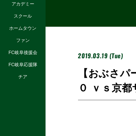
アカデミー
スクール
ホームタウン
ファン
FC岐阜後援会
2019.03.19 (Tue)
FC岐阜応援隊
【おぶさパ
チア
０ ｖｓ京都