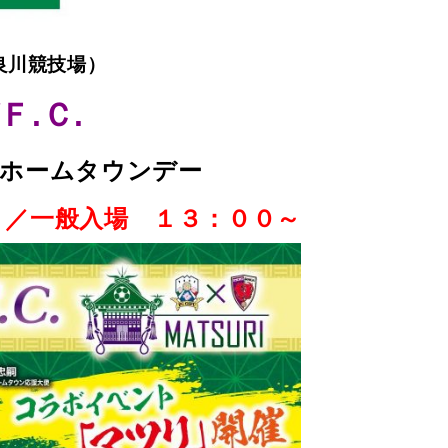
良川競技場）
Ｆ.Ｃ.
町ホームタウンデー
 ／一般入場 １３：００～