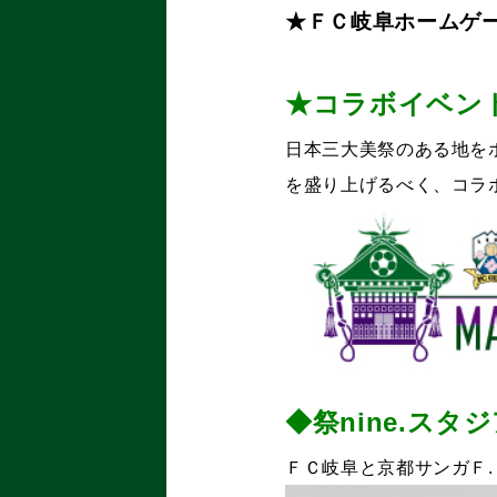
★ＦＣ岐阜ホームゲ
★コラボイベン
日本三大美祭のある地を
を盛り上げるべく、コラ
◆祭nine.スタ
ＦＣ岐阜と京都サンガＦ.