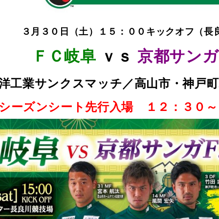
３月３０
日（土）１５：００キックオフ（長
ＦＣ岐阜
ｖｓ
京都サンガ
洋工業サンクスマッチ／高山市・神戸
シーズンシート先行入場 １２
：３０～