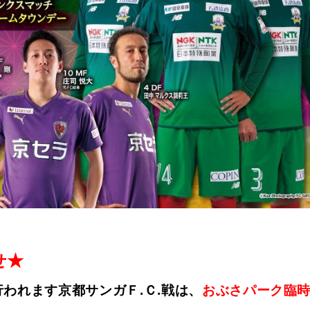
せ★
われます京都サンガＦ.Ｃ.戦は、
おぶさパーク臨