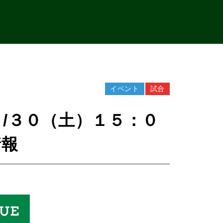
イベント
試合
/３０（土）１５：０
情報