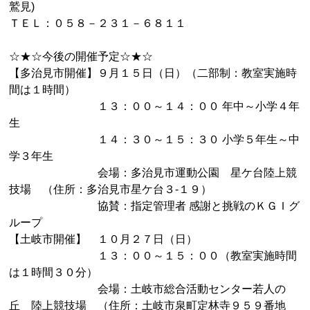
鷲見)
ＴＥＬ：０５８－２３１－６８１１
☆★☆今後の開催予定☆★☆
【多治見市開催】９月１５日（日）（二部制：教室実施時
間は１時間）
１３：００～１４：００ 年中～小学４年
生
１４：３０～１５：３０ 小学５年生～中
学３年生
会場：多治見市運動公園 星ケ台陸上競
技場 （住所：多治見市星ケ台３-１９）
協賛：指定管理者 感謝と挑戦のＫＧＩグ
ループ
【土岐市開催】 １０月２７日（日）
１３：００～１５：００（教室実施時間
は１時間３０分）
会場：土岐市総合活動センター若人の
丘 陸上競技場 （住所：土岐市泉町定林寺９５９番地