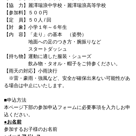
【協 力】麗澤瑞浪中学校・麗澤瑞浪高等学校
【参加料】５００円
【定 員】５０人 / 回
【対 象】小学１年～６年生
【内 容】「走り」の基本 （姿勢）
地面への足のつき方・腕振りなど
スタートダッシュ
【持ち物】運動に適した服装・シューズ
飲み物・タオル・帽子をご持参ください。
【雨天の対応】小雨決行
※雷・豪雨・強風など、安全が確保出来ない可能性があ
る場合は中止にいたします。
■申込方法
本ページ下部の参加申込フォームに必要事項を入力しお申
込ください。
●お名前
参加するお子様のお名前