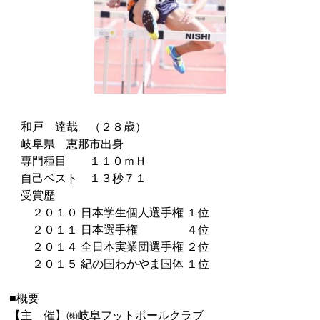
和戸 達哉 （２８歳）
岐阜県 恵那市出身
専門種目 １１０ｍＨ
自己ベスト １３秒７１
受賞歴
２０１０ 日本学生個人選手権 １位
２０１１ 日本選手権 ４位
２０１４ 全日本実業団選手権 ２位
２０１５ 紀の国わかやま国体 １位
■概要
【主 催】㈱岐阜フットボールクラブ