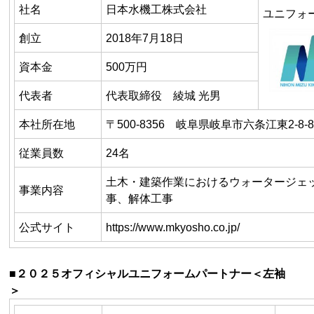
社名
日本水機工株式会社
ユニフォ
創立
2018年7月18日
資本金
500万円
代表者
代表取締役 綾城 光男
本社所在地
〒500-8356 岐阜県岐阜市六条江東2-8-8-
従業員数
24名
土木・建築作業におけるウォータージェ
事業内容
事、解体工事
公式サイト
https://www.mkyosho.co.jp/
■２０２５オフィシャルユニフォームパートナー＜左袖
＞