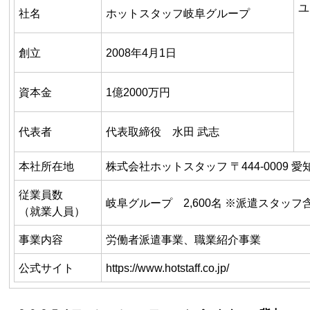
ユ
社名
ホットスタッフ岐阜グループ
創立
2008年
4
月
1
日
資本金
1億
2000
万円
代表者
代表取締役 水田 武志
本社所在地
株式会社ホットスタッフ 〒
444-0009
愛
従業員数
岐阜グループ 2,600名 ※派遣スタッフ
（就業人員）
事業内容
労働者派遣事業、職業紹介事業
公式サイト
https://www.hotstaff.co.jp/