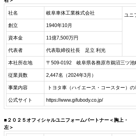
右＞
社名
岐阜車体工業株式会社
ユニ
創立
1940年
10
月
資本金
11億
7,500
万円
代表者
代表取締役社長 足立 利光
本社所在地
〒
509-0192
岐阜県各務原市鵜沼三ツ池
従業員数
2,447名（2024年3月）
事業内容
トヨタ車（ハイエース・コースター）の
公式サイト
https://www.gifubody.co.jp/
■２０２５オフィシャルユニフォームパートナー＜胸上・
左＞