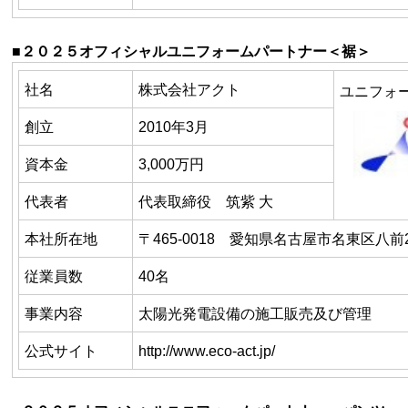
■２０２５オフィシャルユニフォームパートナー＜裾＞
社名
株式会社アクト
ユニフォ
創立
2010年
3
月
資本金
3,000万円
代表者
代表取締役 筑紫 大
本社所在地
〒
465-0018
愛知県名古屋市名東区八前
従業員数
40名
事業内容
太陽光発電設備の施工販売及び管理
公式サイト
http://www.eco-act.jp/