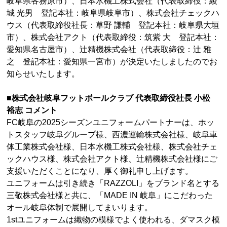
岐阜県各務原市）、日本水機工株式会社（代表取締役：綾
城 光男 登記本社：岐阜県岐阜市）、株式会社チェックハ
ウス（代表取締役社長：草野 謙輔 登記本社：岐阜県大垣
市）、株式会社アクト（代表取締役：筑紫 大 登記本社：
愛知県名古屋市）、辻精機株式会社（代表取締役：辻 雅
之 登記本社：愛知県一宮市）が決定いたしましたのでお
知らせいたします。
■株式会社岐阜フットボールクラブ
代表取締役社長 小松
裕志 コメント
FC岐阜の2025シーズンユニフォームパートナーは、ホッ
トスタッフ岐阜グループ様、西濃運輸株式会社様、岐阜車
体工業株式会社様、日本水機工株式会社様、株式会社チェ
ックハウス様、株式会社アクト様、辻精機株式会社様にご
支援いただくことになり、厚く御礼申し上げます。
ユニフォームは引き続き「RAZZOLI」をブランド名とする
三敬株式会社様と共に、「MADE IN 岐阜」にこだわった
オール岐阜体制で展開してまいります。
1stユニフォームは織物の模様でよく使われる、ダマスク模