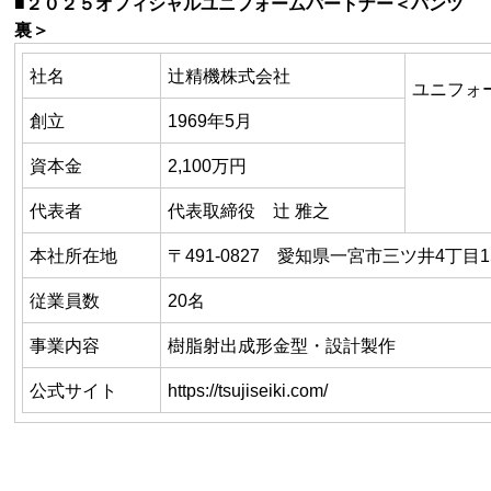
■２０２５オフィシャルユニフォームパートナー＜パンツ
裏＞
社名
辻精機株式会社
ユニフォ
創立
1969年
5
月
資本金
2,100万円
代表者
代表取締役 辻 雅之
本社所在地
〒
491-0827
愛知県一宮市三ツ井
4
丁目
1
従業員数
20名
事業内容
樹脂射出成形金型・設計製作
公式サイト
https://tsujiseiki.com/