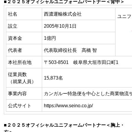
■２０２５オフィシャルユニフォームパートナー＜背中＞
社名
西濃運輸株式会社
ユニフ
設立
2005年
10
月
1
日
資本金
1億円
代表者
代表取締役社長 髙橋 智
本社所在地
〒
503-8501
岐阜県大垣市田口町
1
従業員数
15,873名
（就業人員）
事業内容
カンガルー特急便を中心とした商業物流
公式サイト
https://www.seino.co.jp/
■２０２５オフィシャルユニフォームパートナー＜胸上・