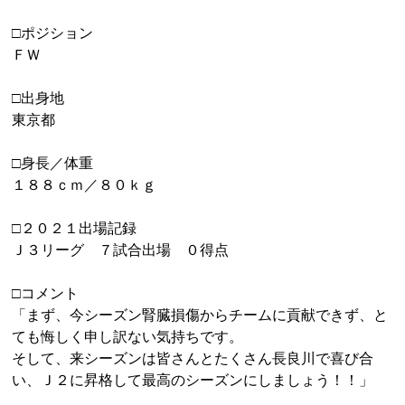
□ポジション
ＦＷ
□出身地
東京都
□身長／体重
１８８ｃｍ／８０ｋｇ
□２０２１出場記録
Ｊ３リーグ ７試合出場 ０得点
□コメント
「まず、今シーズン腎臓損傷からチームに貢献できず、と
ても悔しく申し訳ない気持ちです。
そして、来シーズンは皆さんとたくさん長良川で喜び合
い、Ｊ２に昇格して最高のシーズンにしましょう！！」