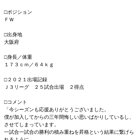
□ポジション
ＦＷ
□出身地
大阪府
□身長／体重
１７３ｃｍ／６４ｋｇ
□２０２１出場記録
Ｊ３リーグ ２５試合出場 ２得点
□コメント
「今シーズンも応援ありがとうございました。
僕が加入してからの三年間悔しい思いばかりしているし、
させてしまっています。
一試合一試合の勝利の積み重ねを昇格という結果に繋げら
れるように。