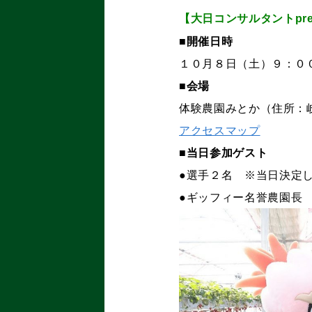
【大日コンサルタント
pr
■開催日時
１０月８日（土）９：０
■会場
体験農園みとか（住所：
アクセスマップ
■当日参加ゲスト
●選手２名 ※当日決定
●ギッフィー名誉農園長