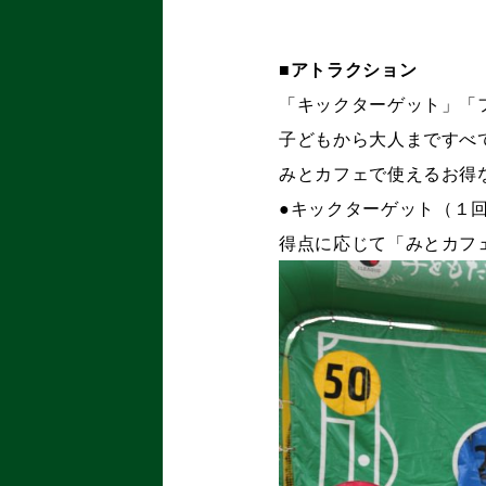
■アトラクション
「キックターゲット」「
子どもから大人まですべ
みとカフェで使えるお得
●キックターゲット（１
得点に応じて「みとカフ