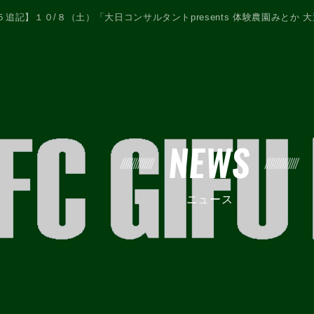
５追記】１０/８（土）「大日コンサルタントpresents 体験農園みとか
NEWS
ニュース