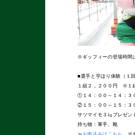
※ギッフィーの登場時間
■選手と芋ほり体験（１
１組２，２００円 ※１
①１４：００～１４：３
②１５：００～１５：３
サツマイモ３㎏プレゼン
持ち物：軍手、靴
≫
お申込みはこちら
※お