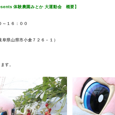
esents
体験農園みとか 大運動会 概要】
０～１６：００
岐阜県山県市小倉７２６－１）
します。