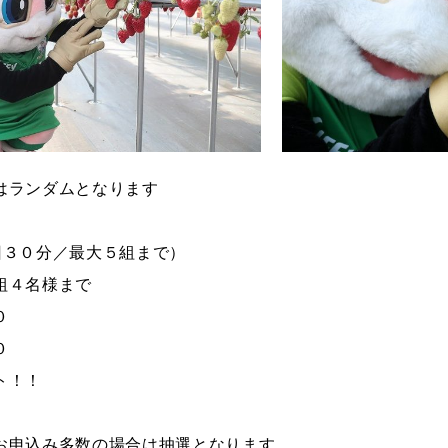
はランダムとなります
回３０分／最大５組まで）
組４名様まで
０
０
ト！！
申込み多数の場合は抽選となります。