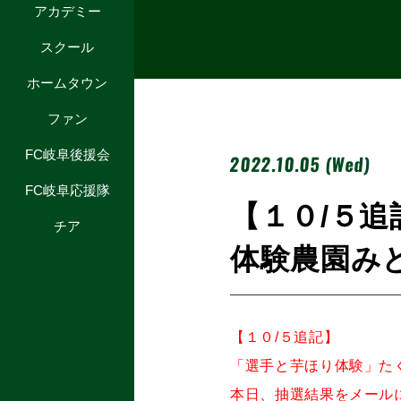
アカデミー
スクール
ホームタウン
ファン
FC岐阜後援会
2022.10.05 (Wed)
FC岐阜応援隊
【１０/５追
チア
体験農園み
【１０/５追記】
「選手と芋ほり体験」た
本日、抽選結果をメール