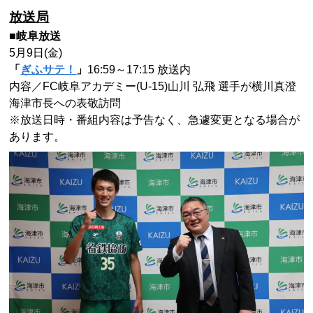
放送局
■岐阜放送
5月9日(金)
「
ぎふサテ！
」
16:59～17:15 放送内
内容／FC岐阜アカデミー(U-15)
山川 弘飛 選手が横川真澄
海津市長への表敬訪問
※放送日時・番組内容は予告なく、急遽変更となる場合が
あります。