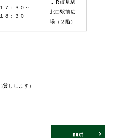
ＪＲ岐阜駅
１７：３０～
北口駅前広
１８：３０
場（２階）
お貸しします）
。
next