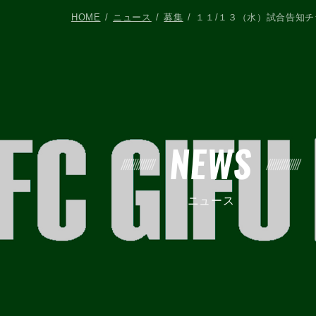
HOME
ニュース
募集
１１/１３（水）試合告知
NEWS
ニュース