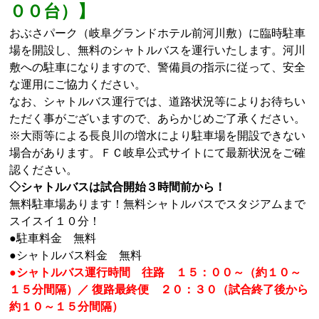
００台）】
おぶさパーク（岐阜グランドホテル前河川敷）に臨時駐車
場を開設し、無料のシャトルバスを運行いたします。河川
敷への駐車になりますので、警備員の指示に従って、安全
な運用にご協力ください。
なお、シャトルバス運行では、道路状況等によりお待ちい
ただく事がございますので、あらかじめご了承ください。
※大雨等による長良川の増水により駐車場を開設できない
場合があります。ＦＣ岐阜公式サイトにて最新状況をご確
認ください。
◇シャトルバスは試合開始３時間前から！
無料駐車場あります！無料シャトルバスでスタジアムまで
スイスイ１０分！
●駐車料金 無料
●シャトルバス料金 無料
●シャトルバス運行時間 往路 １５：００～（約１０～
１５分間隔）／ 復路最終便 ２０：３０（試合終了後から
約１０～１５分間隔）