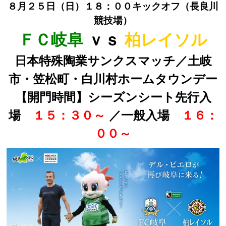
８月２５
日（日）１８：００キックオフ（長良川
競技場）
ＦＣ岐阜
ｖｓ
柏レイソル
日本特殊陶業サンクスマッチ／土岐
市・笠松町・白川村
ホームタウンデー
【開門時間】シーズンシート先行入
場
１５
：３０～
／一般入場
１６：
００～