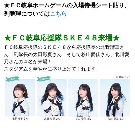
★ＦＣ岐阜ホームゲームの入場待機シート貼り、
列整理については
こちら
★ＦＣ岐阜応援隊ＳＫＥ４８来場★
ＦＣ岐阜応援隊のＳＫＥ４８から応援隊長の北野瑠華さ
ん、副隊長の太田彩夏さん、そして杉山愛佳さん、北川愛
乃さんの４名が来場！
スタジアムを華やかに盛り上げてくれます。