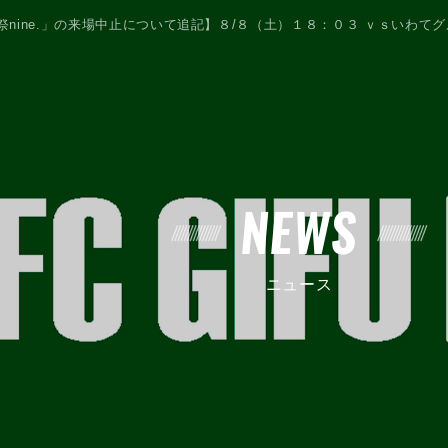
祭nine.」の来場中止について追記】８/８（土）１８：０３ ｖｓいわて
NEWS
ニュース