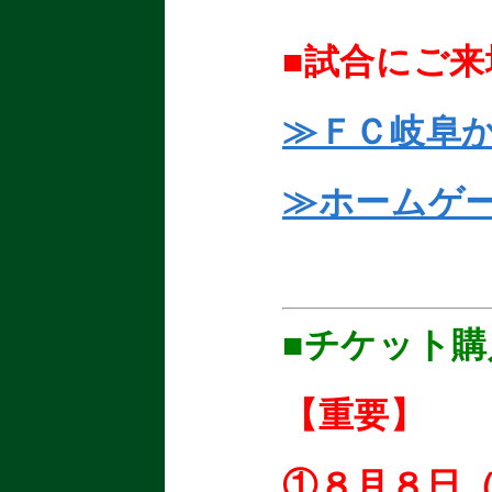
■試合にご
≫ＦＣ岐阜
≫ホームゲ
■チケット
【重要】
①８月８日