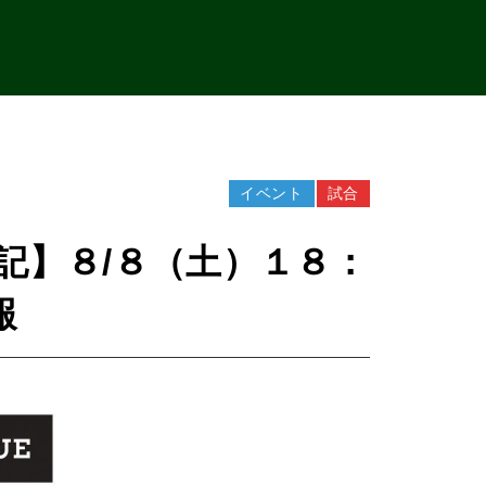
イベント
試合
追記】８/８（土）１８：
報