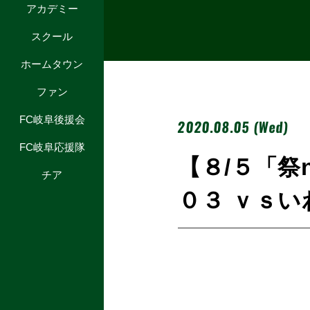
アカデミー
スクール
ホームタウン
ファン
FC岐阜後援会
2020.08.05 (Wed)
FC岐阜応援隊
【８/５「祭
チア
０３ ｖｓ