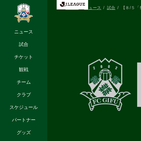
HOME
ニュース
試合
【８/５「
ニュース
試合
チケット
観戦
チーム
クラブ
スケジュール
パートナー
グッズ