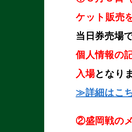
ケット販売
当日券売場
個人情報の
入場
となり
≫詳細はこ
②盛岡戦の