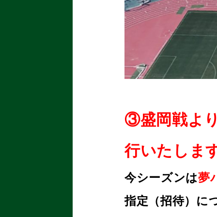
③盛岡戦よ
行いたしま
今シーズンは
夢
指定（招待）に