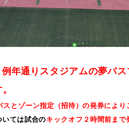
り例年通りスタジアムの夢パス
す。
パスとゾーン指定（招待）の発券により
ついては試合の
キックオフ２時間前まで