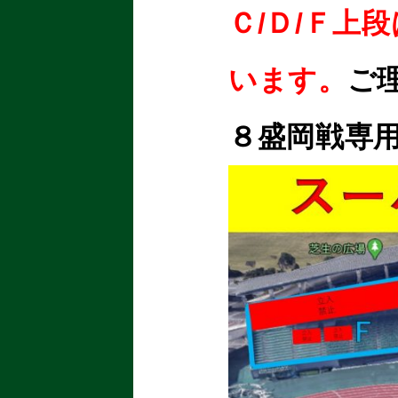
Ｃ/Ｄ/Ｆ上
います。
ご
８盛岡戦専