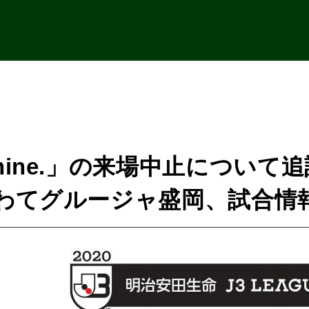
nine.」の来場中止について
いわてグルージャ盛岡、試合情