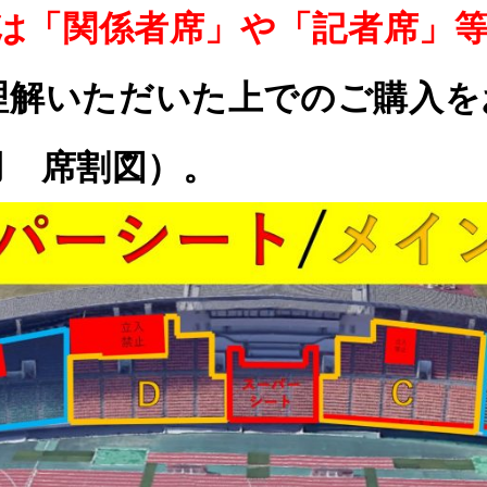
段は「関係者席」や「記者席」
理解いただいた上でのご購入を
用 席割図）。