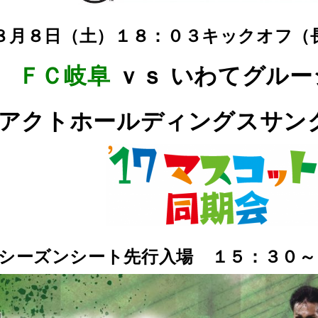
８月８
日（土）１８：０３キックオフ（
ＦＣ岐阜
ｖｓ いわてグルー
アクトホールディングスサン
シーズンシート先行入場 １５：３０～