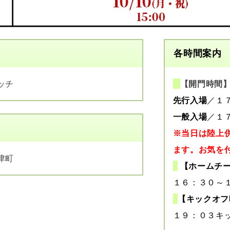
各時間案内
ッチ
【開門時間
先行入場
／１
一般入場
／１
※当日は陸上
ます。お気を
津町
【ホームチ
１６：３０～
【キックオフ
１９：０３キ