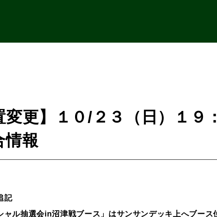
置変更】１０/２３（日）１９
合情報
追記
シャル抽選会in沼津戦ブース」はサンサンデッキ上へブース