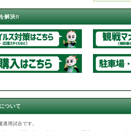
解決!!
について
援適用試合です。