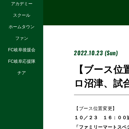
アカデミー
スクール
ホームタウン
ファン
FC岐阜後援会
2022.10.23 (Sun)
FC岐阜応援隊
【ブース位
チア
ロ沼津、試
【ブース位置変更】
１０／２３
１６：００
「ファミリーマートスペ