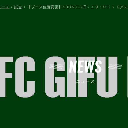
ュース
試合
【ブース位置変更】１０/２３（日）１９：０３ ｖｓア
NEWS
ニュース