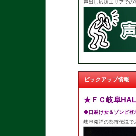
声出し応援エリアでの
ピックアップ情報
★ＦＣ岐阜HALL
◆口裂け女＆ゾンビ登
岐阜発祥の都市伝説で