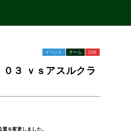
イベント
チーム
試合
：０３ ｖｓアスルクラ
位置を変更しました。