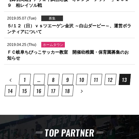
９ 柏レイソル戦
2019.05.07 (Tue)
募集
５/１２（日）ｖｓツエーゲン金沢 ～白山ダービー～、運営ボラ
ンティアについて
2019.04.25 (Thu)
ホームタウン
ＦＣ岐阜ちびっこサッカー教室 開催幼稚園・保育園募集のお
知らせ
1
…
8
9
10
11
12
13
14
15
16
17
18
TOP PARTNER