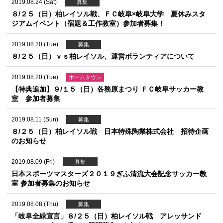
2019.08.24 (Sat)
募集
８/２５（日）柏レイソル戦、ＦＣ岐阜×岐阜大学 夏休みスタ
ジアムイベント（宿題＆工作教室）参加者募集！
2019.08.20 (Tue)
募集
８/２５（日）ｖｓ柏レイソル、運営ボランティアについて
2019.08.20 (Tue)
ホームタウン
【特典追加】９/１５（日）各務原まつり ＦＣ岐阜サッカー教
室 参加者募集
2019.08.11 (Sun)
募集
８/２５（日）柏レイソル戦 日本特殊陶業株式会社 招待企画
のお知らせ
2019.08.09 (Fri)
募集
日本スポーツマスターズ２０１９ぎふ清流大会記念サッカー教
室 参加者募集のお知らせ
2019.08.08 (Thu)
募集
「岐阜全緑宣言」８/２５（日）柏レイソル戦 アレッサンド