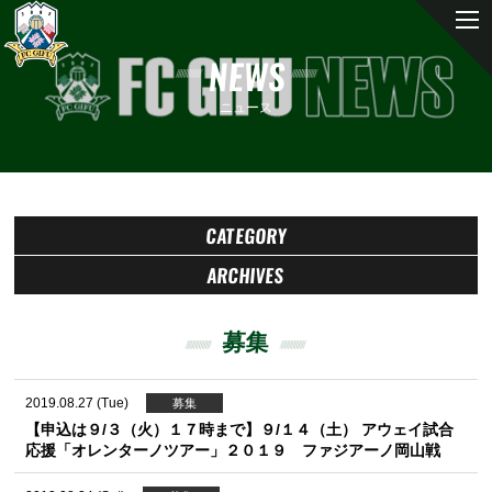
NEWS
ニュース
CATEGORY
ARCHIVES
募集
2019.08.27 (Tue)
募集
【申込は９/３（火）１７時まで】９/１４（土） アウェイ試合
応援「オレンターノツアー」２０１９ ファジアーノ岡山戦