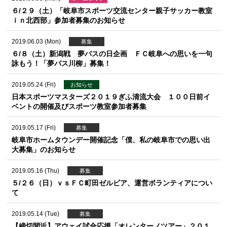
６/２９（土）「岐阜市スポーツ交流センター親子サッカー教室
ｉｎ北西部」参加者募集のお知らせ
2019.06.03 (Mon)
募集
６/８（土）新潟戦 夢パスの日企画 ＦＣ岐阜への思いを一句
詠もう！「夢パス川柳」募集！
2019.05.24 (Fri)
お知らせ
日本スポーツマスターズ２０１９ぎふ清流大会 １００日前イ
ベントの開催及びスポーツ教室参加者募集
2019.05.17 (Fri)
募集
岐阜市ホームタウンデー開催記念「僕、私の岐阜市での思い出
大募集」のお知らせ
2019.05.16 (Thu)
募集
５/２６（日）ｖｓＦＣ町田ゼルビア、運営ボランティアについ
て
2019.05.14 (Tue)
募集
【締切間近】アウェイ試合応援「オレンターノツアー」２０１