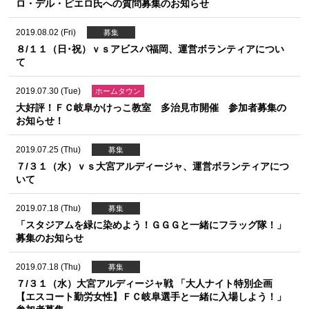
ロ・デル・ピエロ氏への質問募集のお知らせ
2019.08.02 (Fri)
募集
８/１１（日･祝）ｖｓアビスパ福岡、運営ボランティアについ
て
2019.07.30 (Tue)
ホームタウン
大好評！ＦＣ岐阜かけっこ教室 多治見市開催 参加者募集の
お知らせ！
2019.07.25 (Thu)
募集
７/３１（水）ｖｓ大宮アルディージャ、運営ボランティアにつ
いて
2019.07.18 (Thu)
募集
「スタジアムを緑に染めよう！ＧＧＧと一緒にフラッグ隊！」
募集のお知らせ
2019.07.18 (Thu)
募集
７/３１（水）大宮アルディージャ戦 「大人ナイト特別企画
【エスコート勤労女性】ＦＣ岐阜選手と一緒に入場しよう！」