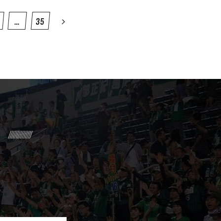
…
35
R