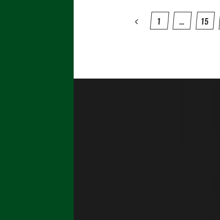
1
…
15