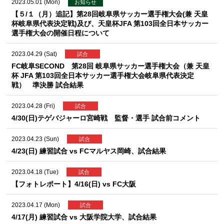
2023.05.01 (Mon)
お知らせ
【５/１（月）追記】第28回岐阜県サッカー選手権大会(兼 天皇
杯岐阜県代表決定戦)及び、天皇杯JFA 第103回全日本サッカー
選手権大会の開催日程について
2023.04.29 (Sat)
試合
FC岐阜SECOND 第28回 岐阜県サッカー選手権大会（兼 天皇
杯 JFA 第103回全日本サッカー選手権大会岐阜県代表決定
戦） 準決勝 試合結果
2023.04.28 (Fri)
試合
4/30(日)テゲバジャーロ宮崎戦 監督・選手 試合前コメント
2023.04.23 (Sun)
試合
4/23(日) 練習試合 vs FCマルヤス岡崎、試合結果
2023.04.18 (Tue)
試合
【フォトレポート】4/16(日) vs FC大阪
2023.04.17 (Mon)
試合
4/17(月) 練習試合 vs 大阪学院大学、試合結果