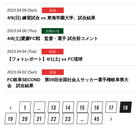
2023.04.09 (Sun)
試合
4/9(日) 練習試合 vs 東海学園大学、試合結果
2023.04.06 (Thu)
お知らせ
4/8(土)愛媛FC戦 監督・選手 試合前コメント
2023.04.04 (Tue)
試合
【フォトレポート】4/1(土) vs FC琉球
2023.04.02 (Sun)
試合
FC岐阜SECOND 第59回全国社会人サッカー選手権岐阜県大
会 試合結果
1
…
13
14
15
16
17
18
19
20
21
22
23
…
45