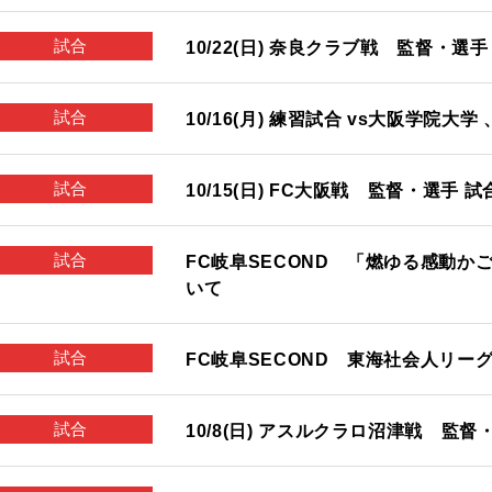
試合
10/22(日) 奈良クラブ戦 監督・選
試合
10/16(月) 練習試合 vs大阪学院大学
試合
10/15(日) FC大阪戦 監督・選手 
試合
FC岐阜SECOND 「燃ゆる感動
いて
試合
FC岐阜SECOND 東海社会人リーグ
試合
10/8(日) アスルクラロ沼津戦 監