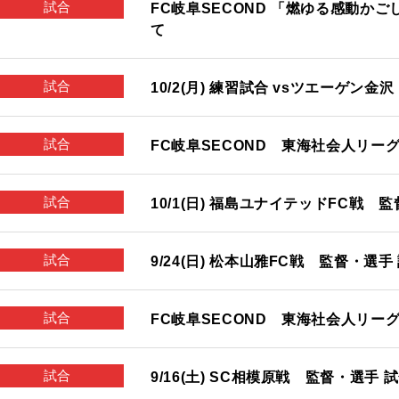
試合
FC岐阜SECOND 「燃ゆる感動か
て
試合
10/2(月) 練習試合 vsツエーゲン金
試合
FC岐阜SECOND 東海社会人リー
試合
10/1(日) 福島ユナイテッドFC戦
試合
9/24(日) 松本山雅FC戦 監督・選
試合
FC岐阜SECOND 東海社会人リーグ
試合
9/16(土) SC相模原戦 監督・選手