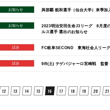
お知らせ
與那覇 航和選手（仙台大学）来季加
お知らせ
2023明治安田生命J3リーグ 8月度
ルス選手 選出のお知らせ
試合
FC岐阜SECOND 東海社会人リーグ1
試合
9/9(土) テゲバジャーロ宮崎戦 監
12
13
14
15
16
17
18
19
20
21