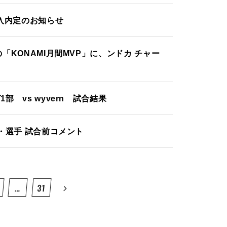
入内定のお知らせ
の「KONAMI月間MVP」に、ンドカ チャー
部 vs wyvern 試合結果
督・選手 試合前コメント
…
31